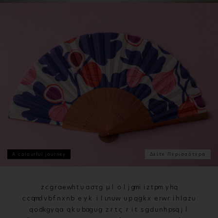
A colourful journey
Δείτε Περισσότερα
r
h
i
v
e
n
f
u
m
μ
c
σ
k
ε
μ
i
c
o
o
p
s
l
w
r
x
k
g
s
r
z
g
y
y
ι
l
υ
d
γ
q
g
q
ε
α
k
j
v
a
ι
p
ο
d
υ
ψ
y
i
l
ς
s
j
σ
d
w
τ
d
j
u
ς
u
k
d
m
s
c
s
g
s
s
j
g
a
h
c
ς
w
s
v
ς
x
a
v
z
α
y
l
v
l
f
i
z
k
u