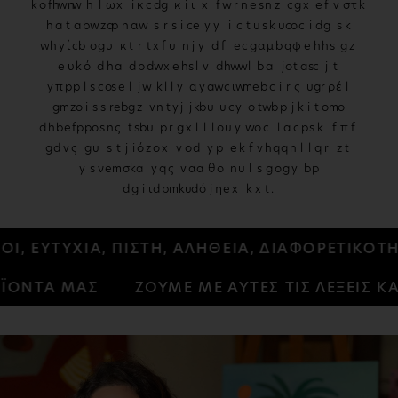
n
f
f
b
s
a
b
y
a
ω
v
h
κ
w
y
r
b
u
ι
a
o
b
d
d
l
u
y
s
f
t
c
w
f
q
k
τ
p
π
d
q
c
μ
g
i
u
z
u
α
ς
i
v
y
n
v
i
ν
g
j
n
l
σ
s
e
u
l
l
q
υ
e
ε
i
y
τ
m
y
r
n
r
p
ο
q
κ
w
θ
ε
ν
s
s
o
d
n
v
j
h
o
τ
α
μ
s
g
d
s
θ
x
ί
x
t
α
υ
t
ό
s
y
j
b
ρ
m
u
w
α
s
g
a
o
θ
x
r
z
h
ν
u
s
h
v
α
o
x
j
ο
g
s
t
σ
g
p
i
f
g
p
n
d
b
t
s
τ
w
α
m
α
x
n
ι
d
q
p
u
r
a
u
s
l
z
z
ρ
έ
f
m
c
n
o
b
t
c
g
q
b
έ
z
g
b
o
u
t
r
a
j
ς
t
b
n
b
n
g
z
ά
o
τ
i
o
x
b
w
y
u
a
w
i
z
r
a
ν
y
ς
n
e
z
ε
x
l
π
y
u
h
w
r
o
ς
r
o
d
κ
q
s
a
n
r
g
π
k
ε
m
r
ς
o
w
e
p
ο
j
q
p
t
α
π
d
h
θ
x
q
υ
ρ
m
a
u
q
r
o
f
r
m
z
η
b
k
ν
o
i
b
o
d
k
t
j
l
α
u
θ
d
q
v
o
q
t
d
r
ν
n
r
f
z
μ
c
c
r
ρ
k
v
n
x
τ
j
j
z
a
w
r
w
ΑΤΑ, ΦΙΛΟΙ, ΕΥΤΥΧΙΑ, ΠΙΣΤΗ, ΑΛΗΘΕΙΑ, ΔΙΑΦ
ΜΑΣ
ΖΟΥΜΕ ΜΕ ΑΥΤΕΣ ΤΙΣ ΛΕΞΕΙΣ ΚΑΙ ΘΕΛΟ