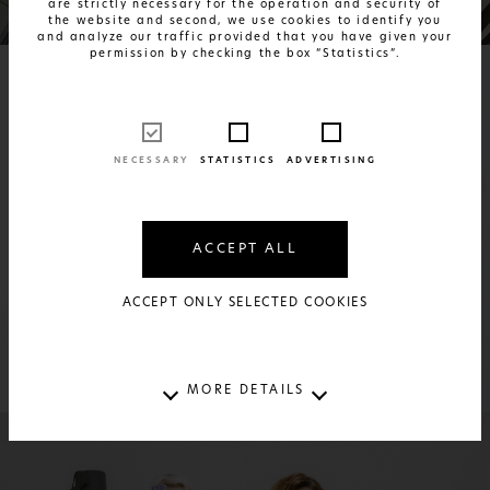
are strictly necessary for the operation and security of
Εικονικές Περιοχές και Κτίσματα της Αθήνας
Δείτε Περισσότερα
the website and second, we use cookies to identify you
and analyze our traffic provided that you have given your
permission by checking the box “Statistics”.
NECESSARY
STATISTICS
ADVERTISING
ACCEPT ALL
ACCEPT ONLY SELECTED COOKIES
My Valuable Notes
Δείτε Περισσότερα
MORE DETAILS