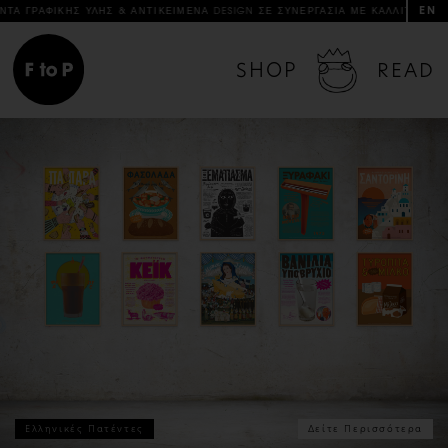
EN
 ΥΛΗΣ & ΑΝΤΙΚΕΙΜΕΝΑ DESIGN ΣΕ ΣΥΝΕΡΓΑΣΙΑ ΜΕ ΚΑΛΛΙΤΕΧΝΕΣ & ΔΗΜΙΟΥΡΓ
SHOP
READ
Ελληνικές Πατέντες
Δείτε Περισσότερα