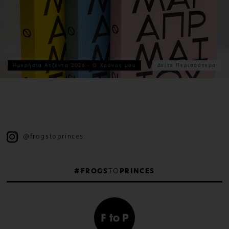
Ημερήσια Ατζέντα 2026 - Ο Χρόνος μου
Δείτε Περισσότερα
@frogstoprinces
#FROGS
TO
PRINCES