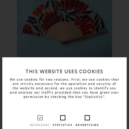
THIS WEBSITE USES COOKIES
ΠΕΡΙΣΣΟΤΕΡΑ
Scarlet Shadows
We use cookies for two reasons. First, we use cookies that
are strictly necessary for the operation and security of
24€
ΔΙΑΘΕΣΙΜΟ ΣΕ:
1 SIZE AND 1 MATERIAL
the website and second, we use cookies to identify you
and analyze our traffic provided that you have given your
permission by checking the box “Statistics”.
NECESSARY
STATISTICS
ADVERTISING