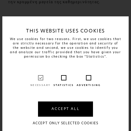
την κρυμμένη μαγεία της καθημερινότητας.
READ MORE
THIS WEBSITE USES COOKIES
We use cookies for two reasons. First, we use cookies that
are strictly necessary for the operation and security of
the website and second, we use cookies to identify you
and analyze our traffic provided that you have given your
permission by checking the box “Statistics”.
NECESSARY
STATISTICS
ADVERTISING
ACCEPT ALL
ACCEPT ONLY SELECTED COOKIES
10 DEC 2023