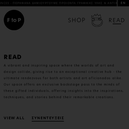
EN
 - ΠΕΡΗΦΑΝΑ ΔΗΜΙΟΥΡΓΟΥΜΕ ΠΡΟΙΟΝΤΑ ΓΡΑΦΙΚΗΣ ΥΛΗΣ & ΑΝΤΙΚΕΙΜΕΝΑ DESIG
SHOP
READ
READ
A vibrant and inspiring space where the worlds of art and
design collide, giving rise to an exceptional creative hub - the
ultimate rendezvous for both artists and art aficionados alike.
Our space offers an exclusive backstage pass to the minds of
these gifted individuals, offering insights into the inspirations,
techniques, and stories behind their remarkable creations.
VIEW ALL
ΣΥΝΕΝΤΕΥΞΕΙΣ