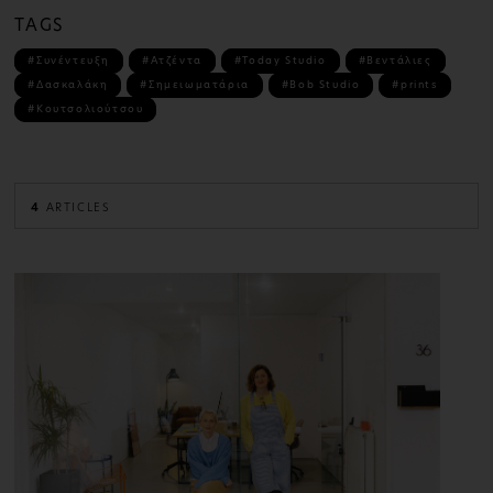
TAGS
#Συνέντευξη
#Ατζέντα
#Today Studio
#Βεντάλιες
#Δασκαλάκη
#Σημειωματάρια
#Bob Studio
#prints
#Κουτσολιούτσου
4
ARTICLES