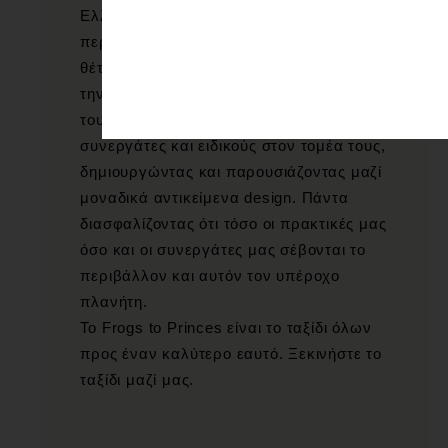
Ελλάδα για να δημιουργήσουμε
περιορισμένες εκδόσεις προϊόντων,
θέτοντας το πλαίσιο για να εκφράσουν
την ελευθερία και τη δημιουργικότητα
τους. Επιλέγουμε εξαιρετικούς
συνεργάτες και ειδικούς στον τομέα τους,
δημιουργώντας και παρουσιάζοντας μαζί
μοναδικά αντικείμενα design. Πάντα
διασφαλίζοντας ότι τόσο οι πρακτικές μας
όσο και οι συνεργάτες μας σέβονται το
περιβάλλον και αυτόν τον υπέροχο
πλανήτη.
Το Frogs to Princes είναι το ταξίδι όλων
προς έναν καλύτερο εαυτό. Ξεκινήστε το
ταξίδι μαζί μας.