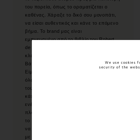
του πορεία, όπως το οραματίζεται ο
καθένας. Χάραξε το δικό σου μονοπάτι,
να είσαι αυθεντικός και κάνε το επόμενο
βήμα. To brand μας είναι
εμπνευσμένo από το βιβλίο του Robert
de Board "Counselling for Toads" και το
κλασικό παραμύθι "Ο Πρίγκιπας
Βάτραχος" των Αδελφών Γκριμ.
We use cookies fo
security of the web
Είμαστε παθιασμένοι με το design και
όλους τους διαφορετικούς τρόπους με
τους οποίους μπορεί να εκφραστεί
κάποιος μέσα από αυτό. Αυτό μας
ενέπνευσε να δημιουργήσουμε μια
πλατφόρμα για ανθρώπους που νιώθουν
το ίδιο και χρησιμοποιούν το design για
να εκφραστούν. Συνεργαζόμαστε στενά
με εμπνευσμένους σχεδιαστές στην