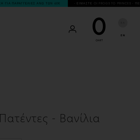
 60€
- ΕΙΜΑΣΤΕ OI FROGS TO PRINCES - ΠΕΡΗΦΑΝΑ ΔΗΜΙΟΥΡΓΟΥΜΕ ΠΡ
0
ΕΛ
EN
CART
Πατέντες - Βανίλια