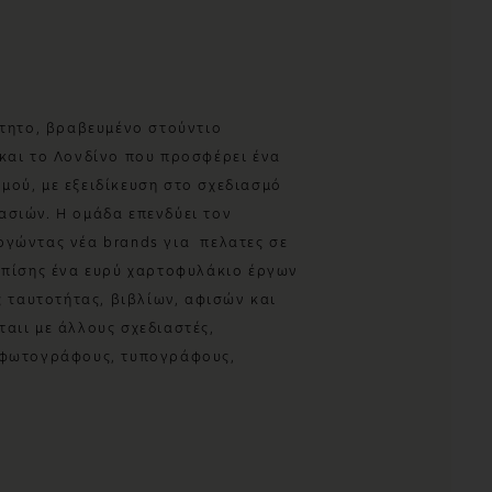
ρτητο, βραβευμένο στούντιο
 και το Λονδίνο που προσφέρει ένα
μού, με εξειδίκευση στο σχεδιασμό
ασιών. Η ομάδα επενδύει τον
ργώντας νέα brands για πελατες σε
 επίσης ένα ευρύ χαρτοφυλάκιο έργων
ς ταυτοτήτας, βιβλίων, αφισών και
αιι με άλλους σχεδιαστές,
 φωτογράφους, τυπογράφους,