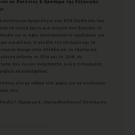
μνοι σε Πατέντες & Ορόσημα της Ελληνικής
ς»
α αντίστοιχα ημερολόγια των ΒΟΒ Studio και των
ση τα οποία έχουν μια ιστορία που ξεκινάει το
 Studio και οι Αφοί Κοντορούση το σχεδίασαν για
ο για φίλους. Η μεγάλη του επιτυχία και τα
ισμούς design στην Ελλάδα και το εξωτερικό,
εύτερη έκδοση το 2016 και το 2018, σε
ίτυπα που έγιναν ανάρπαστα, ενώ η πετυχημένη
βραβεία επαναλήφθηκε.
όστερ είτε με κάδρο είτε χωρίς για να στολίσουν
χώρο σου.
 Studio/ Παραγωγή: Χαρτοβασίλειον/ Εκτύπωση:
.