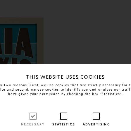
THIS WEBSITE USES COOKIES
r two reasons. First, we use cookies that are strictly necessary for
site and second, we use cookies to identify you and analyze our traff
have given your permission by checking the box “Statistics”.
NECESSARY
STATISTICS
ADVERTISING