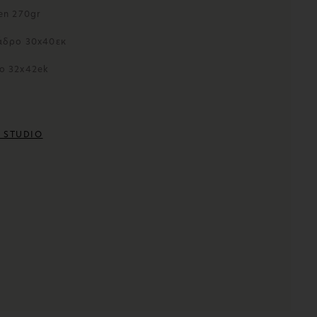
en 270gr
άδρο 30x40εκ
ο 32x42ek
 STUDIO